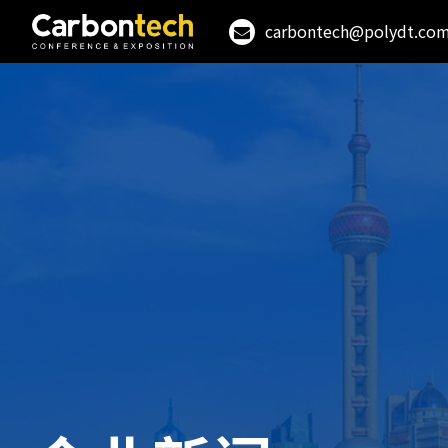
carbontech@polydt.co