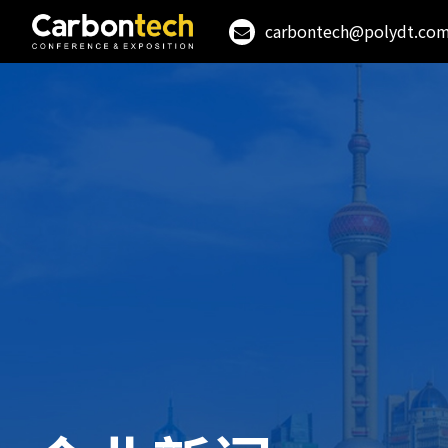
carbontech@polydt.co