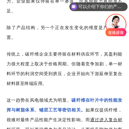
力。企业如果仅停留在单一赛道，抗风险能力将明显不
可以介绍下你们的产品么
足。
除了产品结构，另一个正在发生变化的维度是产业链位
置。
传统上，碳纤维企业主要停留在材料供应环节，其盈利能
力很大程度上取决于价格周期。但随着竞争加剧，单一材
料环节的利润空间受到挤压，企业开始向下游延伸至复合
材料甚至终端应用。
这一趋势在风电领域尤为明显。
碳纤维在叶片中的性能发
挥与树脂体系、铺层工艺等密切相关。
如果仅提供纤维，
很难对最终产品性能产生决定性影响。而
通过进入复合材