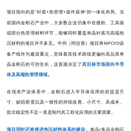
项目指向
的是
“
衬底
+
热管理
+
器件延伸
”
的一体化布局。当
前国内金刚石产业中，大多数企业仍集中在微粉、工具级
或部分热管理材料环节，能够同时覆盖单晶衬底与高端热
沉材料的项目并不多见。中州（阿拉善）项目将
MPCVD
设
备产线作为建设重点，意味着其技术路线更偏向高品质单
晶金刚石的可控生长，这直接决定了
其目标市场面向半导
体及高端热管理领域。
在现有产业体系中，金刚石进入半导体应用的前提是尺
寸、缺陷密度以及一致性的持续改善。小尺寸、高成本、
批次稳定性不足一直是制约其工程化应用的主要因素。
项目同时还将推进
热沉材料体系的建设
。
单晶
/
多晶金刚石