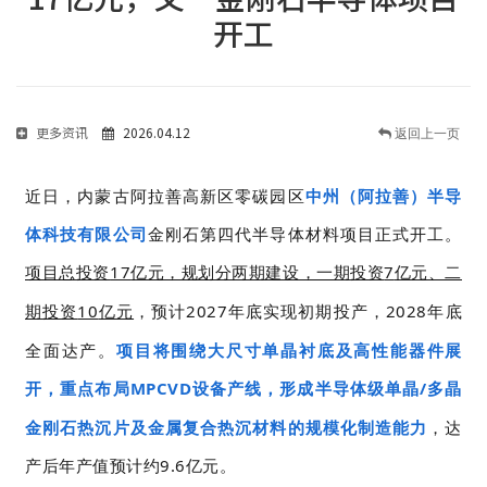
开工
更多资讯
2026.04.12
返回上一页
近日，内蒙古阿拉善高新区零碳园区
中州（阿拉善）半导
体科技有限公司
金刚石第四代半导体材料项目正式开工。
项目总投资
17
亿元，规划分两期建设，一期投资
7
亿元、二
期投资
10
亿元
，预计
2027
年底实现初期投产，
2028
年底
全面达产。
项目将围绕大尺寸单晶衬底及高性能器件展
开，重点布局
MPCVD
设备产线，形成半导体级单晶
/
多晶
金刚石热沉片及金属复合热沉材料的规模化制造能力
，达
产后年产值预计约
9.6
亿元。