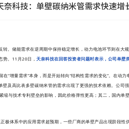
天奈科技：单壁碳纳米管需求快速增
段性反转。储能需求在逆周期中保持稳定增长，动力电池环节则在大
势。11月20日，
天奈科技在回答投资者问题时表示，公司单壁
在“增量需求”本身，而是开始转向“结构性需求的变化”。在动力电
对单壁及高比表多壁碳纳米管的需求出现了更强的技术依赖。公司
紧缩与技术专利壁垒的影响，因此价格弹性更高；其二，国内单
高镍正极体系中的应用需求超预期，一些厂商的单壁产品出现阶段性