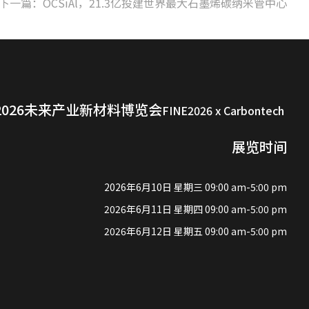
下一篇：OCSiAl，21.3亿投建世界最大石墨烯碳纳米管中心
2026未来产业新材料博览会
FINE2026 x Carbontech
展览时间
2026年6月10日 星期三 09:00 am-5:00 pm
2026年6月11日 星期四 09:00 am-5:00 pm
2026年6月12日 星期五 09:00 am-5:00 pm