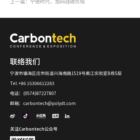
上一篇：宁德时代，加码硅碳负极
联络我们
宁波市镇海区庄市街道兴海南路1519号甬江实验室B栋5层
Tel: +86 15306612283
电话：(0574)87227807
邮箱：carbontech@polydt.com
关注Carbontech公众号