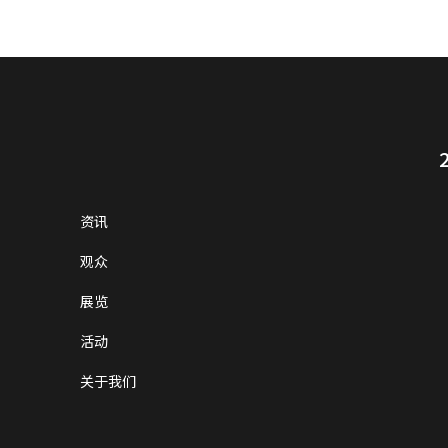
资讯
观众
展览
活动
关于我们