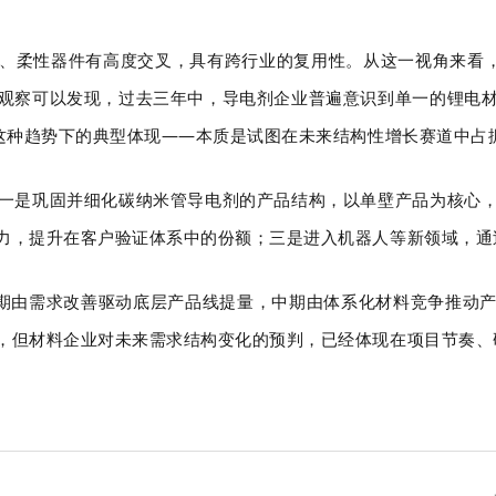
、柔性器件有高度交叉，具有跨行业的复用性。从这一视角来看，
观察可以发现，过去三年中，导电剂企业普遍意识到单一的锂电
是这种趋势下的典型体现——本质是试图在未来结构性增长赛道中占
一是巩固并细化碳纳米管导电剂的产品结构，以单壁产品为核心
力，提升在客户验证体系中的份额；三是进入机器人等新领域，通
短期由需求改善驱动底层产品线提量，中期由体系化材料竞争推动
，但材料企业对未来需求结构变化的预判，已经体现在项目节奏、