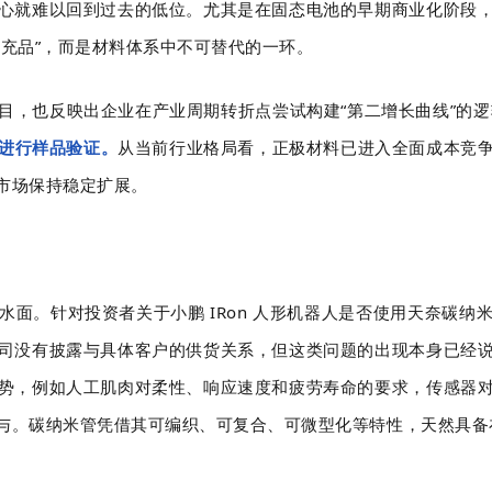
心就难以回到过去的低位。尤其是在固态电池的早期商业化阶段
充品”，而是材料体系中不可替代的一环。
目，也反映出企业在产业周期转折点尝试构建“第二增长曲线”的
在进行样品验证。
从当前行业格局看，正极材料已进入全面成本竞
市场保持稳定扩展。
面。针对投资者关于小鹏 IRon 人形机器人是否使用天奈碳
司没有披露与具体客户的供货关系，但这类问题的出现本身已经
势，例如人工肌肉对柔性、响应速度和疲劳寿命的要求，传感器
与。碳纳米管凭借其可编织、可复合、可微型化等特性，天然具备在