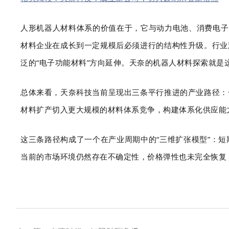
人形机器人材料体系的价值在于，它与动力电池、消费电子
材料企业在成长到一定规模后必须进行的结构性升级。行业
泛的“电子功能材料”方向延伸。天奈的机器人材料探索就
总体来看，天奈科技当前呈现出三条平行推进的产业路径：
材料扩产切入更大规模的材料体系竞争，构建体系化供应能
这三条路径构成了一个在产业周期中的“三维扩张模型”：
当前的市场环境仍然存在不确定性，价格弹性也未完全恢复