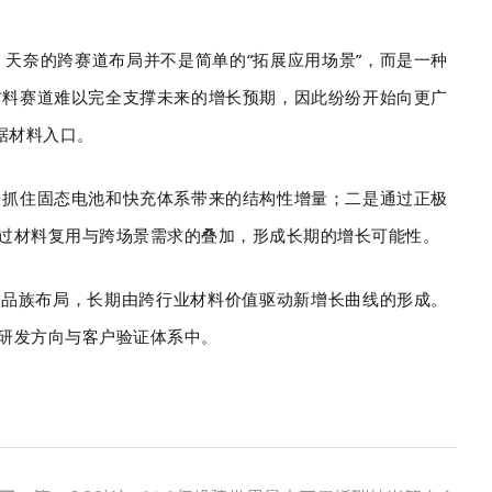
天奈的跨赛道布局并不是简单的“拓展应用场景”，而是一种
材料赛道难以完全支撑未来的增长预期，因此纷纷开始向更广
据材料入口。
，抓住固态电池和快充体系带来的结构性增量；二是通过正极
过材料复用与跨场景需求的叠加，形成长期的增长可能性。
产品族布局，长期由跨行业材料价值驱动新增长曲线的形成。
研发方向与客户验证体系中。