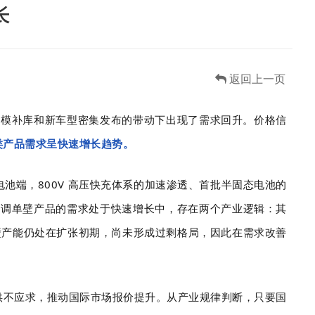
长
返回上一页
规模补库和新车型密集发布的带动下出现了需求回升。价格信
类产品需求呈快速增长趋势。
池端，800V 高压快充体系的加速渗透、首批半固态电池的
强调单壁产品的需求处于快速增长中，存在两个产业逻辑：其
壁产能仍处在扩张初期，尚未形成过剩格局，因此在需求改善
供不应求，推动国际市场报价提升。从产业规律判断，只要国