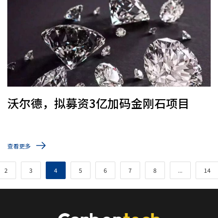
沃尔德，拟募资3亿加码金刚石项目
查看更多
2
3
4
5
6
7
8
...
14