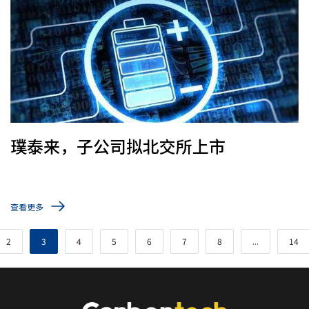
璞泰来，子公司拟北交所上市
查看更多
2
3
4
5
6
7
8
...
14