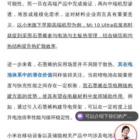
可能性。而一旦在高端产品中完成验证，再向中端机型渗
透，将形成规模化需求，这对材料企业而言具有重要意
义。
以小米
旗下早期高端机型为例，
Mi 10 Ultra
在发布时
就提到采用石墨烯参与电池与主板热管理，结合铜箔和均
热结构提升热扩散效率
。
进一步来看，石墨烯的应用场景并不局限于散热。
其在电
池体系中的潜在价值
同样值得关注。当前锂电池在能量密
度与快充性能之间存在一定权衡，
而石墨烯在导电网络构
建方面的优势，使其有望在电极材料中发挥辅助作用
。例
如，通过引入石墨烯构建导电骨架，可以在一定程度上提
可以介绍下你们的产品么
升电池倍率性能与循环稳定性。
小米在移动设备以及储能相关产品中均涉及电池系统优化