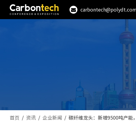
carbontech@polydt.co
首页
/
资讯
/
企业新闻
/
碳纤维龙头：新增9500吨产能