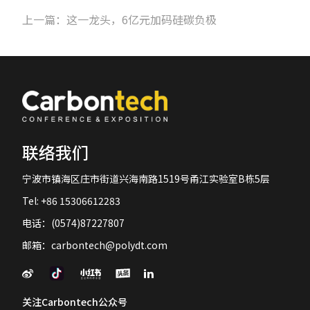
上一篇：这一龙头，6亿元加码硅碳负极
联络我们
宁波市镇海区庄市街道兴海南路1519号甬江实验室B栋5层
Tel: +86 15306612283
电话：(0574)87227807
邮箱：carbontech@polydt.com
关注Carbontech公众号