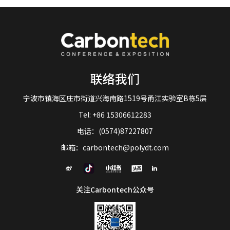
联络我们
宁波市镇海区庄市街道兴海南路1519号甬江实验室B栋5层
Tel: +86 15306612283
电话：(0574)87227807
邮箱：carbontech@polydt.com
关注Carbontech公众号