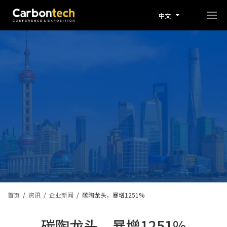
中文
首页
/
资讯
/
企业新闻
/
碳陶龙头，暴增1251%
碳陶龙头，暴增1251%