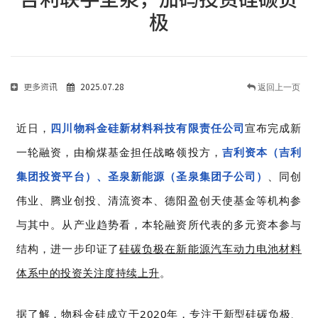
极
更多资讯
2025.07.28
返回上一页
近日，
四川物科金硅新材料科技有限责任公司
宣布完成新
一轮融资，由榆煤基金担任战略领投方，
吉利资本（吉利
集团投资平台）、圣泉新能源（圣泉集团子公司）
、同创
伟业、腾业创投、清流资本、德阳盈创天使基金等机构参
与其中。
从产业趋势看，本轮融资所代表的多元资本参与
结构，进一步印证了
硅碳负极在新能源汽车动力电池材料
体系中的投资关注度持续上升
。
据了解，物科金硅成立于2020年，专注于新型硅碳负极、